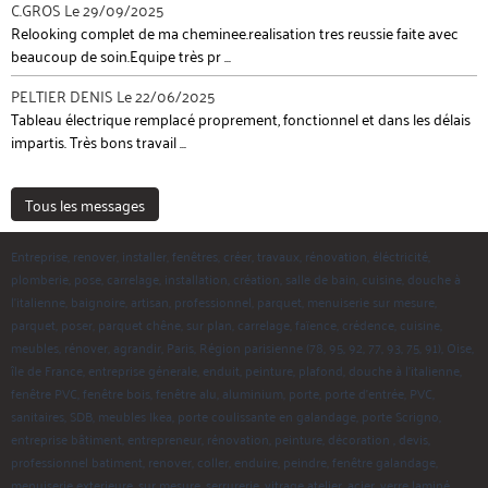
C.GROS
Le 29/09/2025
Relooking complet de ma cheminee.realisation tres reussie faite avec
beaucoup de soin.Equipe très pr ...
PELTIER DENIS
Le 22/06/2025
Tableau électrique remplacé proprement, fonctionnel et dans les délais
impartis. Très bons travail ...
Tous les messages
Entreprise, renover, installer, fenêtres, créer, travaux, rénovation, éléctricité,
plomberie, pose, carrelage, installation, création, salle de bain, cuisine, douche à
l'italienne, baignoire, artisan, professionnel, parquet, menuiserie sur mesure,
parquet, poser, parquet chêne, sur plan, carrelage, faïence, crédence, cuisine,
meubles, rénover, agrandir, Paris, Région parisienne (78, 95, 92, 77, 93, 75, 91), Oise,
île de France, entreprise génerale, enduit, peinture, plafond, douche à l'italienne,
fenêtre PVC, fenêtre bois, fenêtre alu, aluminium, porte, porte d'entrée, PVC,
sanitaires, SDB, meubles Ikea, porte coulissante en galandage, porte Scrigno,
entreprise bâtiment, entrepreneur, rénovation, peinture, décoration , devis,
professionnel batiment, renover, coller, enduire, peindre, fenêtre galandage,
menuiserie exterieure, sur mesure, serrurerie, vitrage atelier, acier, verre laminé,