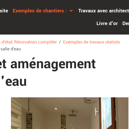
site
Exemples de chantiers :
Travaux avec architec
Livre d'or
De
 d'état; Rénovation complète
Exemples de travaux réalisés
alle d'eau
et aménagement
d'eau