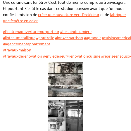
Une cuisine sans fenêtre? C'est, tout de même, compliqué à envisager...
Et pourtant! Ce fût le cas dans ce studion parisien avant que l'on nous
confie la mission de
créer une ouverture vers l'extérieur
et de
fabriquer
une fenêtre en acier.
#Ecotren
#ouverturemurporteur
#besoindelumiere
#linteaumetallique
#poutrelle
#ipn
#ecoartisan
#agrandir
#cuisineamerica
#agencementappartement
#travauxmaison
#travauxderenovation
#enviedeneuf
#renovationcuisine
#repriseensouso