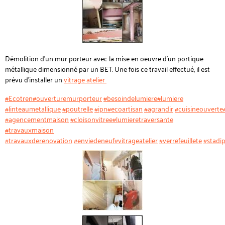
Démolition d'un mur porteur avec la mise en oeuvre d'un portique
métallique dimensionné par un BET. Une fois ce travail effectué, il est
prévu d'installer un
vitrage atelier
#Ecotren
#ouverturemurporteur
#besoindelumiere
#lumiere
#linteaumetallique
#poutrelle
#ipn
#ecoartisan
#agrandir
#cuisineouverte
#agencementmaison
#cloisonvitree
#lumieretraversante
#travauxmaison
#travauxderenovation
#enviedeneuf
#vitrageatelier
#verrefeuillete
#stadi