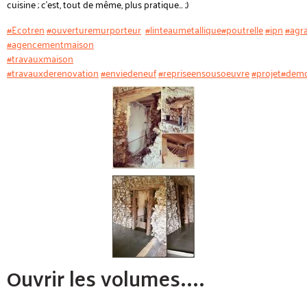
cuisine ; c'est, tout de même, plus pratique... ;)
#Ecotren
#ouverturemurporteur
#linteaumetallique
#poutrelle
#ipn
#agr
#agencementmaison
#travauxmaison
#travauxderenovation
#enviedeneuf
#repriseensousoeuvre
#projet
#demo
Ouvrir les volumes....