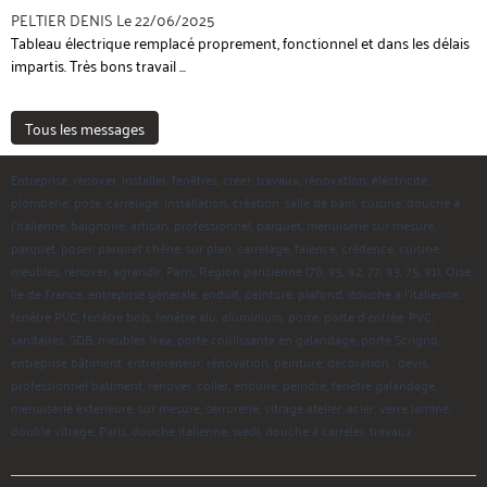
PELTIER DENIS
Le 22/06/2025
Tableau électrique remplacé proprement, fonctionnel et dans les délais
impartis. Très bons travail ...
Tous les messages
Entreprise, renover, installer, fenêtres, créer, travaux, rénovation, éléctricité,
plomberie, pose, carrelage, installation, création, salle de bain, cuisine, douche à
l'italienne, baignoire, artisan, professionnel, parquet, menuiserie sur mesure,
parquet, poser, parquet chêne, sur plan, carrelage, faïence, crédence, cuisine,
meubles, rénover, agrandir, Paris, Région parisienne (78, 95, 92, 77, 93, 75, 91), Oise,
île de France, entreprise génerale, enduit, peinture, plafond, douche à l'italienne,
fenêtre PVC, fenêtre bois, fenêtre alu, aluminium, porte, porte d'entrée, PVC,
sanitaires, SDB, meubles Ikea, porte coulissante en galandage, porte Scrigno,
entreprise bâtiment, entrepreneur, rénovation, peinture, décoration , devis,
professionnel batiment, renover, coller, enduire, peindre, fenêtre galandage,
menuiserie exterieure, sur mesure, serrurerie, vitrage atelier, acier, verre laminé,
double vitrage, Paris, douche italienne, wedi, douche à carreler, travaux