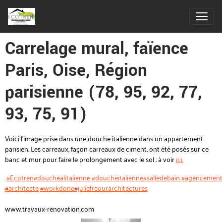
Carrelage mural, faïence
Paris, Oise, Région
parisienne (78, 95, 92, 77,
93, 75, 91)
Voici l'image prise dans une douche italienne dans un appartement
parisien. Les carreaux, façon carreaux de ciment, ont été posés sur ce
banc et mur pour faire le prolongement avec le sol ; à voir
ici.
#Ecotren
#douchealitalienne
#doucheitalienne
#salledebain
#agencemen
#architecte
#workdone
#juliefreourarchitectures
www.travaux-renovation.com