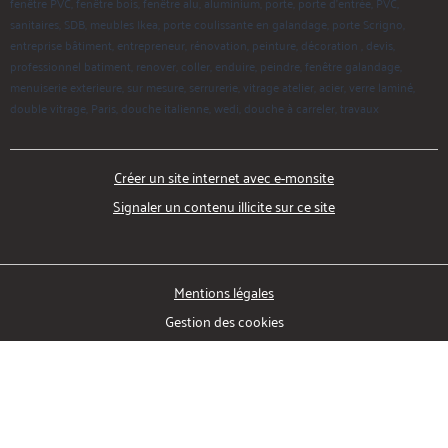
fenêtre PVC, fenêtre bois, fenêtre alu, aluminium, porte, porte d'entrée, PVC,
sanitaires, SDB, meubles Ikea, porte coulissante en galandage, porte Scrigno,
entreprise bâtiment, entrepreneur, rénovation, peinture, décoration , devis,
professionnel batiment, renover, coller, enduire, peindre, fenêtre galandage,
menuiserie exterieure, sur mesure, serrurerie, vitrage atelier, acier, verre laminé,
double vitrage, Paris, douche italienne, wedi, douche à carreler, travaux
Créer un site internet avec e-monsite
Signaler un contenu illicite sur ce site
Mentions légales
Gestion des cookies