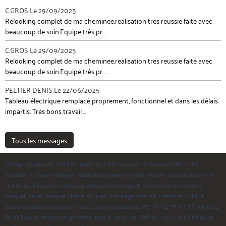
C.GROS
Le 29/09/2025
Relooking complet de ma cheminee.realisation tres reussie faite avec
beaucoup de soin.Equipe très pr ...
C.GROS
Le 29/09/2025
Relooking complet de ma cheminee.realisation tres reussie faite avec
beaucoup de soin.Equipe très pr ...
PELTIER DENIS
Le 22/06/2025
Tableau électrique remplacé proprement, fonctionnel et dans les délais
impartis. Très bons travail ...
Tous les messages
Entreprise, renover, installer, fenêtres, créer, travaux, rénovation, éléctricité,
plomberie, pose, carrelage, installation, création, salle de bain, cuisine, douche à
l'italienne, baignoire, artisan, professionnel, parquet, menuiserie sur mesure,
parquet, poser, parquet chêne, sur plan, carrelage, faïence, crédence, cuisine,
meubles, rénover, agrandir, Paris, Région parisienne (78, 95, 92, 77, 93, 75, 91), Oise,
île de France, entreprise génerale, enduit, peinture, plafond, douche à l'italienne,