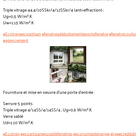
Triple vitrage 44.4/10SSkr/4/12SSkr/4 (anti-effraction) ;
Ug=0,5 W/m².K
Uw=1.15 W/m².K
#Ecotren
#ecoartisan
#fenetreadeboitement
#portefenetre
#fenetrecoulis
#agencement
Fourniture et mise en oeuvre d'une porte d'entrée :
Serrure 5 points
Triple vitrage 4/14SS/4/14SS/4 ; Ug=0,6 W/m².K
Verre sablé
Ud=1.10 W/m².K
#Ecotren
#ecoartisan
#posedefenetres
#economiedenergie
#rge
#creditd