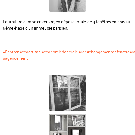
Fourniture et mise en œuvre, en dépose totale, de 4 fenêtres en bois au
5ème étage d'un immeuble parisien.
#Ecotren
#ecoartisan
#economiedenergie
#rge
#changementdefenetre
#m
#agencement