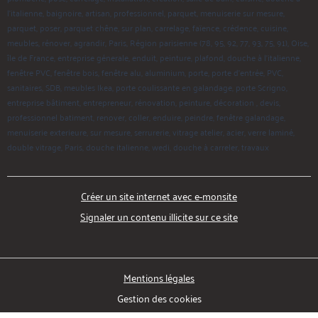
l'italienne, baignoire, artisan, professionnel, parquet, menuiserie sur mesure,
parquet, poser, parquet chêne, sur plan, carrelage, faïence, crédence, cuisine,
meubles, rénover, agrandir, Paris, Région parisienne (78, 95, 92, 77, 93, 75, 91), Oise,
île de France, entreprise génerale, enduit, peinture, plafond, douche à l'italienne,
fenêtre PVC, fenêtre bois, fenêtre alu, aluminium, porte, porte d'entrée, PVC,
sanitaires, SDB, meubles Ikea, porte coulissante en galandage, porte Scrigno,
entreprise bâtiment, entrepreneur, rénovation, peinture, décoration , devis,
professionnel batiment, renover, coller, enduire, peindre, fenêtre galandage,
menuiserie exterieure, sur mesure, serrurerie, vitrage atelier, acier, verre laminé,
double vitrage, Paris, douche italienne, wedi, douche à carreler, travaux
Créer un site internet avec e-monsite
Signaler un contenu illicite sur ce site
Mentions légales
Gestion des cookies