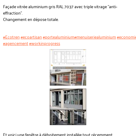
Façade vitrée aluminium gris RAL 7037 avec triple vitrage "anti-
effraction".
Changement en dépose totale.
#Ecotren
#ecoartisan
#portealuminium
#menuiseriealuminium
#economi
#agencement
#workinprogress
Et voici une fenêtre à déboitement installée tout récemment.