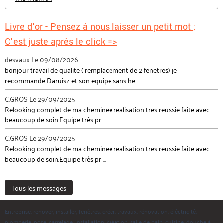
Livre d'or - Pensez à nous laisser un petit mot ;
C'est juste après le click =>
desvaux
Le 09/08/2026
bonjour travail de qualite ( remplacement de 2 fenetres) je
recommande Daruisz et son equipe sans he ...
C.GROS
Le 29/09/2025
Relooking complet de ma cheminee.realisation tres reussie faite avec
beaucoup de soin.Equipe très pr ...
C.GROS
Le 29/09/2025
Relooking complet de ma cheminee.realisation tres reussie faite avec
beaucoup de soin.Equipe très pr ...
Tous les messages
Entreprise, renover, installer, fenêtres, créer, travaux, rénovation, éléctricité,
plomberie, pose, carrelage, installation, création, salle de bain, cuisine, douche à