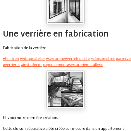
Une verrière en fabrication
Fabrication de la verrière...
#Ecotren
#vitrageatelier
#serrurerie
#verrefeuillete
#cloisonvitree
#acierve
#verrieres
#instadecor
#agencement
#serrureriemetallerie
Et voici notre dernière création:
Cette cloison séparative a été créée sur mesure dans un appartement