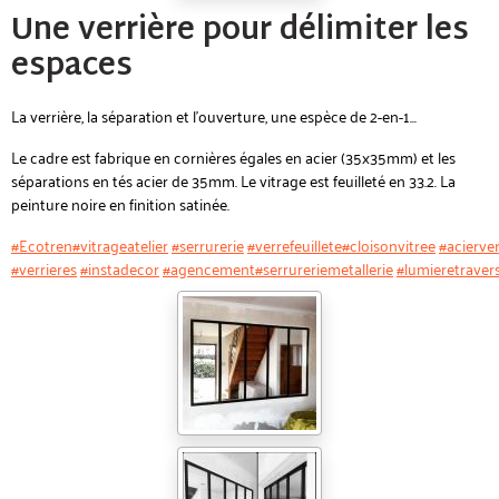
Une verrière pour délimiter les
espaces
La verrière, la séparation et l'ouverture, une espèce de 2-en-1...
Le cadre est fabrique en cornières égales en acier (35x35mm) et les
séparations en tés acier de 35mm. Le vitrage est feuilleté en 33.2. La
peinture noire en finition satinée.
#Ecotren
#vitrageatelier
#serrurerie
#verrefeuillete
#cloisonvitree
#acierve
#verrieres
#instadecor
#agencement
#serrureriemetallerie
#lumieretraver