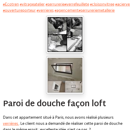
#Ecotren
#vitrageatelier
#serrurerie
#verrefeuillete
#cloisonvitree
#acierve
#ouvertureporteur
#verrieres
#agencement
#serrureriemetallerie
Paroi de douche façon loft
Dans cet appartement situé à Paris, nous avons réalisé plusieurs
verrières
. Le client nous a demandé de réaliser cette paroi de douche
dans le même esprit ; excellente idée, n'est ce pas...?