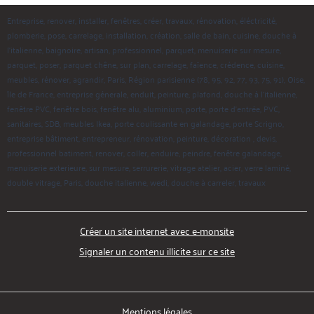
Entreprise, renover, installer, fenêtres, créer, travaux, rénovation, éléctricité,
plomberie, pose, carrelage, installation, création, salle de bain, cuisine, douche à
l'italienne, baignoire, artisan, professionnel, parquet, menuiserie sur mesure,
parquet, poser, parquet chêne, sur plan, carrelage, faïence, crédence, cuisine,
meubles, rénover, agrandir, Paris, Région parisienne (78, 95, 92, 77, 93, 75, 91), Oise,
île de France, entreprise génerale, enduit, peinture, plafond, douche à l'italienne,
fenêtre PVC, fenêtre bois, fenêtre alu, aluminium, porte, porte d'entrée, PVC,
sanitaires, SDB, meubles Ikea, porte coulissante en galandage, porte Scrigno,
entreprise bâtiment, entrepreneur, rénovation, peinture, décoration , devis,
professionnel batiment, renover, coller, enduire, peindre, fenêtre galandage,
menuiserie exterieure, sur mesure, serrurerie, vitrage atelier, acier, verre laminé,
double vitrage, Paris, douche italienne, wedi, douche à carreler, travaux
Créer un site internet avec e-monsite
Signaler un contenu illicite sur ce site
Mentions légales