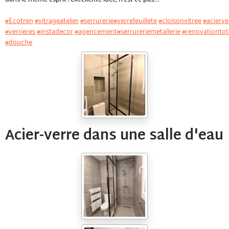
#Ecotren
#vitrageatelier
#serrurerie
#verrefeuillete
#cloisonvitree
#acierve
#verrieres
#instadecor
#agencement
#serrureriemetallerie
#renovationtot
#douche
Acier-verre dans une salle d'eau