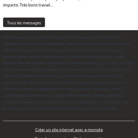
impartis. Très bons travail ...
Tous les messages
Entreprise, renover, installer, fenêtres, créer, travaux, rénovation, éléctricité,
plomberie, pose, carrelage, installation, création, salle de bain, cuisine, douche à
l'italienne, baignoire, artisan, professionnel, parquet, menuiserie sur mesure,
parquet, poser, parquet chêne, sur plan, carrelage, faïence, crédence, cuisine,
meubles, rénover, agrandir, Paris, Région parisienne (78, 95, 92, 77, 93, 75, 91), Oise,
île de France, entreprise génerale, enduit, peinture, plafond, douche à l'italienne,
fenêtre PVC, fenêtre bois, fenêtre alu, aluminium, porte, porte d'entrée, PVC,
sanitaires, SDB, meubles Ikea, porte coulissante en galandage, porte Scrigno,
entreprise bâtiment, entrepreneur, rénovation, peinture, décoration , devis,
professionnel batiment, renover, coller, enduire, peindre, fenêtre galandage,
menuiserie exterieure, sur mesure, serrurerie, vitrage atelier, acier, verre laminé,
double vitrage, Paris, douche italienne, wedi, douche à carreler, travaux
Créer un site internet avec e-monsite