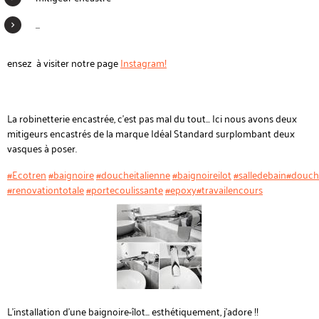
...
ensez à visiter notre page
Instagram!
La robinetterie encastrée, c'est pas mal du tout... Ici nous avons deux
mitigeurs encastrés de la marque Idéal Standard surplombant deux
vasques à poser.
#Ecotren
#baignoire
#doucheitalienne
#baignoireilot
#salledebain
#douche
#renovationtotale
#portecoulissante
#epoxy
#travailencours
L'installation d'une baignoire-îlot... esthétiquement, j'adore !!