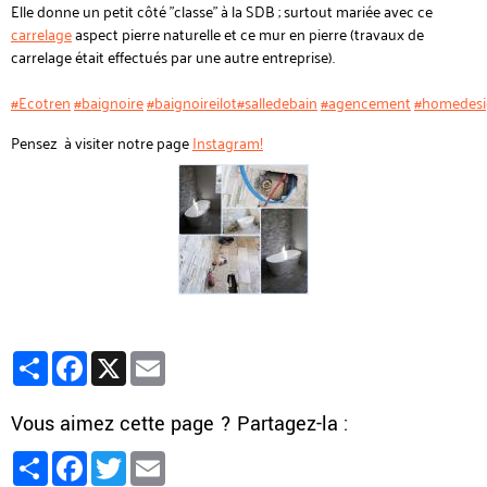
Elle donne un petit côté "classe" à la SDB ; surtout mariée avec ce
carrelage
aspect pierre naturelle et ce mur en pierre (travaux de
carrelage était effectués par une autre entreprise).
#Ecotren
#baignoire
#baignoireilot
#salledebain
#agencement
#homedes
Pensez à visiter notre page
Instagram!
Partager
Facebook
X
Email
Vous aimez cette page ? Partagez-la :
Partager
Facebook
Twitter
Email