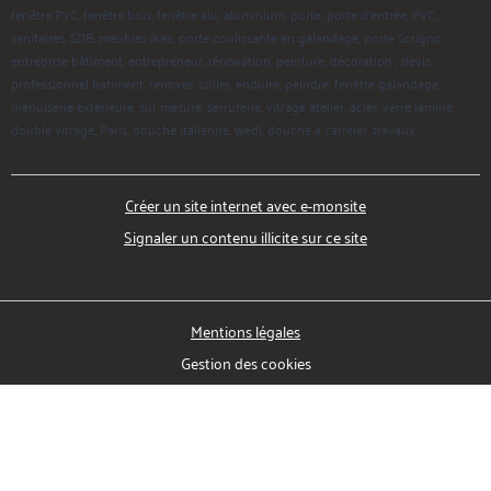
fenêtre PVC, fenêtre bois, fenêtre alu, aluminium, porte, porte d'entrée, PVC,
sanitaires, SDB, meubles Ikea, porte coulissante en galandage, porte Scrigno,
entreprise bâtiment, entrepreneur, rénovation, peinture, décoration , devis,
professionnel batiment, renover, coller, enduire, peindre, fenêtre galandage,
menuiserie exterieure, sur mesure, serrurerie, vitrage atelier, acier, verre laminé,
double vitrage, Paris, douche italienne, wedi, douche à carreler, travaux
Créer un site internet avec e-monsite
Signaler un contenu illicite sur ce site
Mentions légales
Gestion des cookies