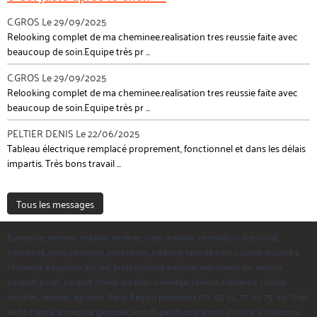
C.GROS
Le 29/09/2025
Relooking complet de ma cheminee.realisation tres reussie faite avec
beaucoup de soin.Equipe très pr ...
C.GROS
Le 29/09/2025
Relooking complet de ma cheminee.realisation tres reussie faite avec
beaucoup de soin.Equipe très pr ...
PELTIER DENIS
Le 22/06/2025
Tableau électrique remplacé proprement, fonctionnel et dans les délais
impartis. Très bons travail ...
Tous les messages
Entreprise, renover, installer, fenêtres, créer, travaux, rénovation, éléctricité,
plomberie, pose, carrelage, installation, création, salle de bain, cuisine, douche à
l'italienne, baignoire, artisan, professionnel, parquet, menuiserie sur mesure,
parquet, poser, parquet chêne, sur plan, carrelage, faïence, crédence, cuisine,
meubles, rénover, agrandir, Paris, Région parisienne (78, 95, 92, 77, 93, 75, 91), Oise,
île de France, entreprise génerale, enduit, peinture, plafond, douche à l'italienne,